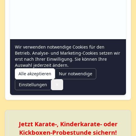
Jetzt Karate-, Kinderkarate- oder
Kickboxen-Probestunde sichern!