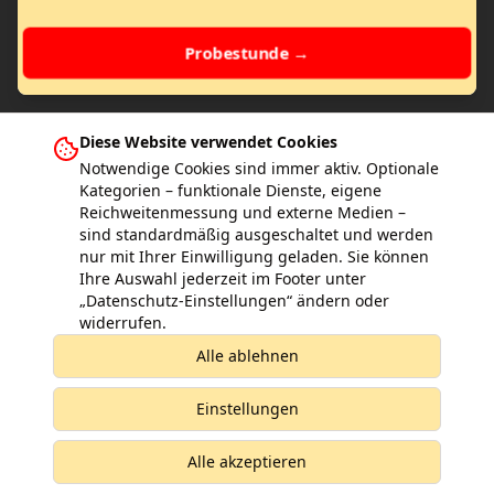
Probestunde →
Diese Website verwendet Cookies
Notwendige Cookies sind immer aktiv. Optionale
Kategorien – funktionale Dienste, eigene
Reichweitenmessung und externe Medien –
Weitere Kick-Point Schulen in Deutschland
sind standardmäßig ausgeschaltet und werden
Hamburg
nur mit Ihrer Einwilligung geladen. Sie können
Wiesbaden
Bad Vilbel
Frankfurt am Main
Gernsheim
Gross-Gerau
Ihre Auswahl jederzeit im Footer unter
Kelkheim
Mainz
Bad Homburg
Egelsbach
Ginsheim
„Datenschutz-Einstellungen“ ändern oder
Eddersheim
widerrufen.
Alle ablehnen
Die Familienkampfkunstschule!
Einstellungen
Impressum
Datenschutz
KI-Transparenz
Kündigung
LLMs.txt (Info für KI)
Cookie-Einstellungen
Alle akzeptieren