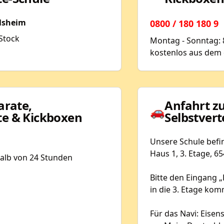
elsheim
0800 / 180 180 9
.Stock
Montag - Sonntag: 8
kostenlos aus dem
arate,
Anfahrt z
🚗
te & Kickboxen
Selbstver
Unsere Schule befin
Haus 1, 3. Etage, 
alb von 24 Stunden
Bitte den Eingang 
in die 3. Etage ko
Für das Navi: Eisen