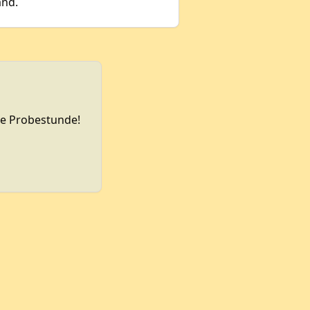
and.
se Probestunde!