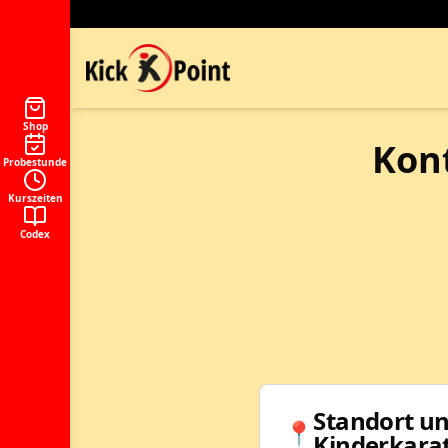
Shop
Kont
Probestunde
Kurszeiten
Codex
Standort un
📍
Kinderkara