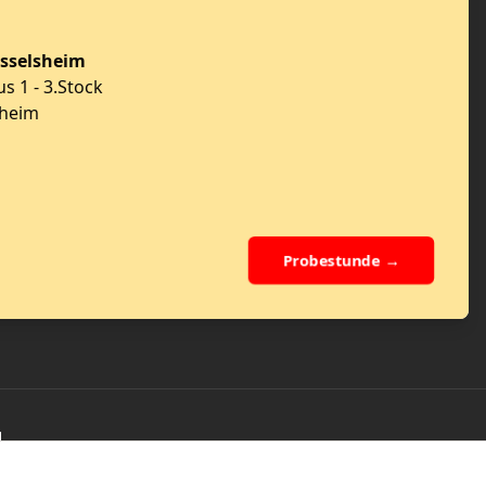
üsselsheim
us 1 - 3.Stock
sheim
Probestunde →
d
omburg
Egelsbach
Ginsheim
Eddersheim