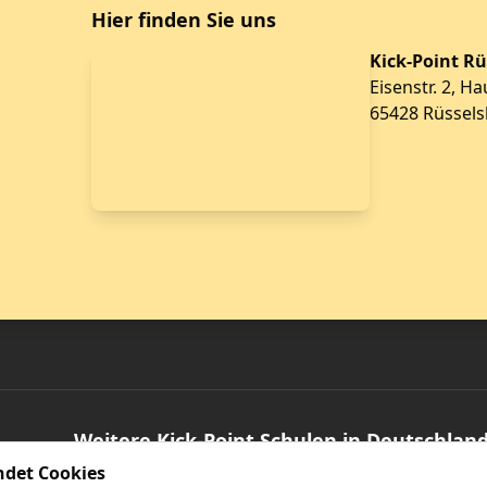
Hier finden Sie uns
Kick-Point R
Eisenstr. 2, Ha
65428 Rüssel
Weitere Kick-Point Schulen in Deutschlan
ndet Cookies
bel
Frankfurt am Main
Gernsheim
Gross-Gerau
Kelkheim
Mainz
Bad H