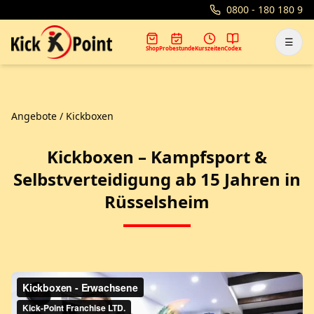
0800 - 180 180 9
☰
Shop
Probestunde
Kurszeiten
Codex
Angebote
/ Kickboxen
Kickboxen – Kampfsport &
Selbstverteidigung ab 15 Jahren in
Rüsselsheim