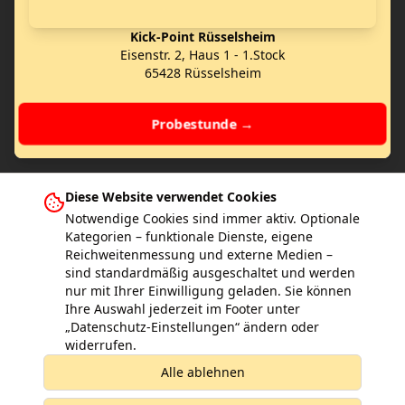
Kick-Point Rüsselsheim
Eisenstr. 2, Haus 1 - 1.Stock
65428 Rüsselsheim
Probestunde →
Diese Website verwendet Cookies
Notwendige Cookies sind immer aktiv. Optionale
Kategorien – funktionale Dienste, eigene
Reichweitenmessung und externe Medien –
Weitere Kick-Point Schulen in Deutschland
sind standardmäßig ausgeschaltet und werden
Hamburg
Wiesbaden
Bad Vilbel
Frankfurt am Main
Gernsheim
nur mit Ihrer Einwilligung geladen. Sie können
Gross-Gerau
Kelkheim
Mainz
Bad Homburg
Egelsbach
Ginsheim
Ihre Auswahl jederzeit im Footer unter
Eddersheim
„Datenschutz-Einstellungen“ ändern oder
widerrufen.
Alle ablehnen
Die Familienkampfkunstschule!