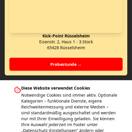
Kick-Point Rüsselsheim
Eisenstr. 2, Haus 1 - 3.Stock
65428 Rüsselsheim
Probestunde →
Diese Website verwendet Cookies
Notwendige Cookies sind immer aktiv. Optionale
Kategorien – funktionale Dienste, eigene
Reichweitenmessung und externe Medien –
Weitere Kick-Point Schulen in Deutschland
sind standardmäßig ausgeschaltet und werden
nur mit Ihrer Einwilligung geladen. Sie können
Hamburg
Wiesbaden
Bad Vilbel
Frankfurt am Main
Gernsheim
Ihre Auswahl jederzeit im Footer unter
Gross-Gerau
Kelkheim
Mainz
Bad Homburg
Egelsbach
Ginsheim
„Datenschutz-Einstellungen“ ändern oder
Eddersheim